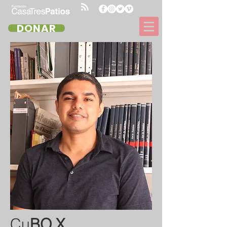
DONAR
Cu
BO.X