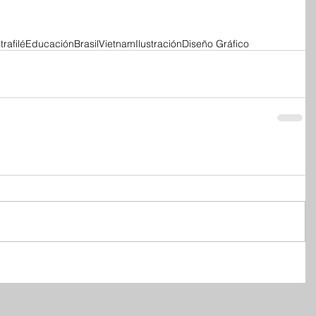
rafilé
Educación
Brasil
Vietnam
Ilustración
Diseño Gráfico