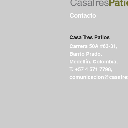
Contacto
Casa Tres Patios
Carrera 50A #63-31,
Barrio Prado,
Medellín, Colombia,
T. +57 4 571 7798,
comunicacion@casatres