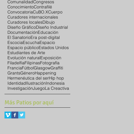
Comunalidad
Congresos
Conocimiento
Contrafilé
Convocatoria
CuBO.X
Cuerpo
Curadores internacionales
Curadores locales
Dibujo
Diseño Gráfico
Diseño Industrial
Documentación
Educación
El Sanatorio
Era post-digital
Escocia
Escucha
Espacio
Espacio público
Estados Unidos
Estudiantes de Arte
Evolución natural
Exposición
Filadelfia
Filipinas
Fotografía
Francia
Fútbol
Glasgow
Graffiti
Grants
Género
Happening
Hermenéutica del ser
Hip hop
Identidad
Ilustración
Indonesia
Investigación
Juego
La Creactiva
Más Patios por aquí