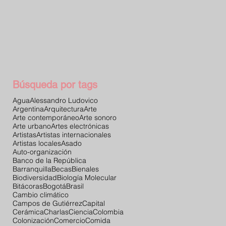
Búsqueda por tags
Agua
Alessandro Ludovico
Argentina
Arquitectura
Arte
Arte contemporáneo
Arte sonoro
Arte urbano
Artes electrónicas
Artistas
Artistas internacionales
Artistas locales
Asado
Auto-organización
Banco de la República
Barranquilla
Becas
Bienales
Biodiversidad
Biología Molecular
Bitácoras
Bogotá
Brasil
Cambio climático
Campos de Gutiérrez
Capital
Cerámica
Charlas
Ciencia
Colombia
Colonización
Comercio
Comida