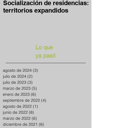
Socialización de residencias:
Desafío Clave
territorios expandidos
en casa
Lo que
ya pasó
agosto de 2024
(3)
3 entradas
julio de 2024
(2)
2 entradas
julio de 2023
(3)
3 entradas
marzo de 2023
(5)
5 entradas
enero de 2023
(6)
6 entradas
septiembre de 2022
(4)
4 entradas
agosto de 2022
(1)
1 entrada
junio de 2022
(8)
8 entradas
marzo de 2022
(6)
6 entradas
diciembre de 2021
(6)
6 entradas