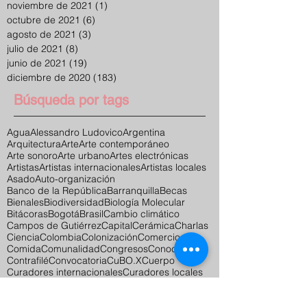
noviembre de 2021
(1)
1 entrada
octubre de 2021
(6)
6 entradas
agosto de 2021
(3)
3 entradas
julio de 2021
(8)
8 entradas
junio de 2021
(19)
19 entradas
diciembre de 2020
(183)
183 entradas
Búsqueda por tags
Agua
Alessandro Ludovico
Argentina
Arquitectura
Arte
Arte contemporáneo
Arte sonoro
Arte urbano
Artes electrónicas
Artistas
Artistas internacionales
Artistas locales
Asado
Auto-organización
Banco de la República
Barranquilla
Becas
Bienales
Biodiversidad
Biología Molecular
Bitácoras
Bogotá
Brasil
Cambio climático
Campos de Gutiérrez
Capital
Cerámica
Charlas
Ciencia
Colombia
Colonización
Comercio
Comida
Comunalidad
Congresos
Conocimiento
Contrafilé
Convocatoria
CuBO.X
Cuerpo
Curadores internacionales
Curadores locales
Dibujo
Diseño Gráfico
Diseño Industrial
Documentación
Educación
El Sanatorio