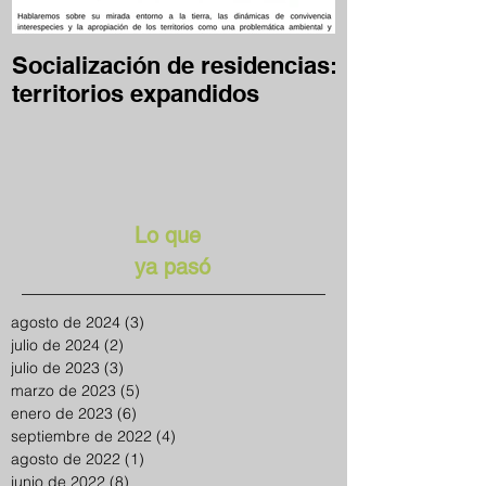
Socialización de residencias:
Desafío Clave
territorios expandidos
en casa
Lo que
ya pasó
agosto de 2024
(3)
3 entradas
julio de 2024
(2)
2 entradas
julio de 2023
(3)
3 entradas
marzo de 2023
(5)
5 entradas
enero de 2023
(6)
6 entradas
septiembre de 2022
(4)
4 entradas
agosto de 2022
(1)
1 entrada
junio de 2022
(8)
8 entradas