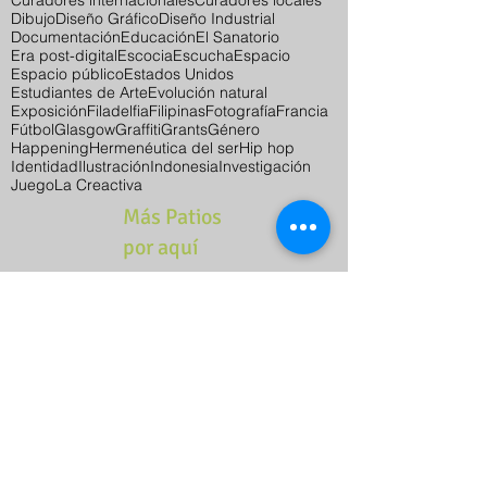
Dibujo
Diseño Gráfico
Diseño Industrial
Documentación
Educación
El Sanatorio
Era post-digital
Escocia
Escucha
Espacio
Espacio público
Estados Unidos
Estudiantes de Arte
Evolución natural
Exposición
Filadelfia
Filipinas
Fotografía
Francia
Fútbol
Glasgow
Graffiti
Grants
Género
Happening
Hermenéutica del ser
Hip hop
Identidad
Ilustración
Indonesia
Investigación
Juego
La Creactiva
Más Patios
por aquí
Contacto
Casa Tres Patios