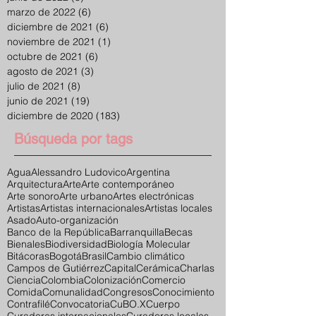
marzo de 2022
(6)
6 entradas
diciembre de 2021
(6)
6 entradas
noviembre de 2021
(1)
1 entrada
octubre de 2021
(6)
6 entradas
agosto de 2021
(3)
3 entradas
julio de 2021
(8)
8 entradas
junio de 2021
(19)
19 entradas
diciembre de 2020
(183)
183 entradas
Búsqueda por tags
Agua
Alessandro Ludovico
Argentina
Arquitectura
Arte
Arte contemporáneo
Arte sonoro
Arte urbano
Artes electrónicas
Artistas
Artistas internacionales
Artistas locales
Asado
Auto-organización
Banco de la República
Barranquilla
Becas
Bienales
Biodiversidad
Biología Molecular
Bitácoras
Bogotá
Brasil
Cambio climático
Campos de Gutiérrez
Capital
Cerámica
Charlas
Ciencia
Colombia
Colonización
Comercio
Comida
Comunalidad
Congresos
Conocimiento
Contrafilé
Convocatoria
CuBO.X
Cuerpo
Curadores internacionales
Curadores locales