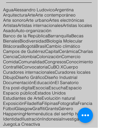
Agua
Alessandro Ludovico
Argentina
Arquitectura
Arte
Arte contemporáneo
Arte sonoro
Arte urbano
Artes electrónicas
Artistas
Artistas internacionales
Artistas locales
Asado
Auto-organización
Banco de la República
Barranquilla
Becas
Bienales
Biodiversidad
Biología Molecular
Bitácoras
Bogotá
Brasil
Cambio climático
Campos de Gutiérrez
Capital
Cerámica
Charlas
Ciencia
Colombia
Colonización
Comercio
Comida
Comunalidad
Congresos
Conocimiento
Contrafilé
Convocatoria
CuBO.X
Cuerpo
Curadores internacionales
Curadores locales
Dibujo
Diseño Gráfico
Diseño Industrial
Documentación
Educación
El Sanatorio
Era post-digital
Escocia
Escucha
Espacio
Espacio público
Estados Unidos
Estudiantes de Arte
Evolución natural
Exposición
Filadelfia
Filipinas
Fotografía
Francia
Fútbol
Glasgow
Graffiti
Grants
Género
Happening
Hermenéutica del ser
Hip hop
Identidad
Ilustración
Indonesia
Investigación
Juego
La Creactiva
Más Patios