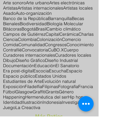
Arte sonoro
Arte urbano
Artes electrónicas
Artistas
Artistas internacionales
Artistas locales
Asado
Auto-organización
Banco de la República
Barranquilla
Becas
Bienales
Biodiversidad
Biología Molecular
Bitácoras
Bogotá
Brasil
Cambio climático
Campos de Gutiérrez
Capital
Cerámica
Charlas
Ciencia
Colombia
Colonización
Comercio
Comida
Comunalidad
Congresos
Conocimiento
Contrafilé
Convocatoria
CuBO.X
Cuerpo
Curadores internacionales
Curadores locales
Dibujo
Diseño Gráfico
Diseño Industrial
Documentación
Educación
El Sanatorio
Era post-digital
Escocia
Escucha
Espacio
Espacio público
Estados Unidos
Estudiantes de Arte
Evolución natural
Exposición
Filadelfia
Filipinas
Fotografía
Francia
Fútbol
Glasgow
Graffiti
Grants
Género
Happening
Hermenéutica del ser
Hip hop
Identidad
Ilustración
Indonesia
Investigación
Juego
La Creactiva
Más Patios
por aquí