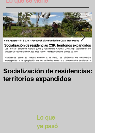
Lo que se viene
Socialización de residencias:
Desafío Clave
territorios expandidos
en casa
Lo que
ya pasó