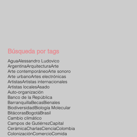
Búsqueda por tags
Agua
Alessandro Ludovico
Argentina
Arquitectura
Arte
Arte contemporáneo
Arte sonoro
Arte urbano
Artes electrónicas
Artistas
Artistas internacionales
Artistas locales
Asado
Auto-organización
Banco de la República
Barranquilla
Becas
Bienales
Biodiversidad
Biología Molecular
Bitácoras
Bogotá
Brasil
Cambio climático
Campos de Gutiérrez
Capital
Cerámica
Charlas
Ciencia
Colombia
Colonización
Comercio
Comida