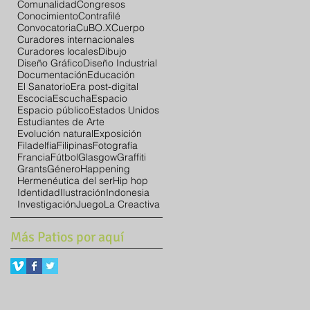
Comunalidad
Congresos
Conocimiento
Contrafilé
Convocatoria
CuBO.X
Cuerpo
Curadores internacionales
Curadores locales
Dibujo
Diseño Gráfico
Diseño Industrial
Documentación
Educación
El Sanatorio
Era post-digital
Escocia
Escucha
Espacio
Espacio público
Estados Unidos
Estudiantes de Arte
Evolución natural
Exposición
Filadelfia
Filipinas
Fotografía
Francia
Fútbol
Glasgow
Graffiti
Grants
Género
Happening
Hermenéutica del ser
Hip hop
Identidad
Ilustración
Indonesia
Investigación
Juego
La Creactiva
Más Patios por aquí