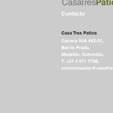
Contacto
Casa Tres Patios
Carrera 50A #63-31,
Barrio Prado,
Medellín, Colombia,
T. +57 4 571 7798,
comunicacion@casatres