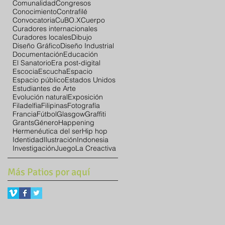
Comunalidad
Congresos
Conocimiento
Contrafilé
Convocatoria
CuBO.X
Cuerpo
Curadores internacionales
Curadores locales
Dibujo
Diseño Gráfico
Diseño Industrial
Documentación
Educación
El Sanatorio
Era post-digital
Escocia
Escucha
Espacio
Espacio público
Estados Unidos
Estudiantes de Arte
Evolución natural
Exposición
Filadelfia
Filipinas
Fotografía
Francia
Fútbol
Glasgow
Graffiti
Grants
Género
Happening
Hermenéutica del ser
Hip hop
Identidad
Ilustración
Indonesia
Investigación
Juego
La Creactiva
Más Patios por aquí