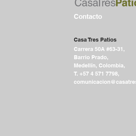
Contacto
Casa Tres Patios
Carrera 50A #63-31,
Barrio Prado,
Medellín, Colombia,
T. +57 4 571 7798,
comunicacion@casatres