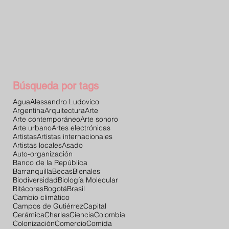
Búsqueda por tags
Agua
Alessandro Ludovico
Argentina
Arquitectura
Arte
Arte contemporáneo
Arte sonoro
Arte urbano
Artes electrónicas
Artistas
Artistas internacionales
Artistas locales
Asado
Auto-organización
Banco de la República
Barranquilla
Becas
Bienales
Biodiversidad
Biología Molecular
Bitácoras
Bogotá
Brasil
Cambio climático
Campos de Gutiérrez
Capital
Cerámica
Charlas
Ciencia
Colombia
Colonización
Comercio
Comida