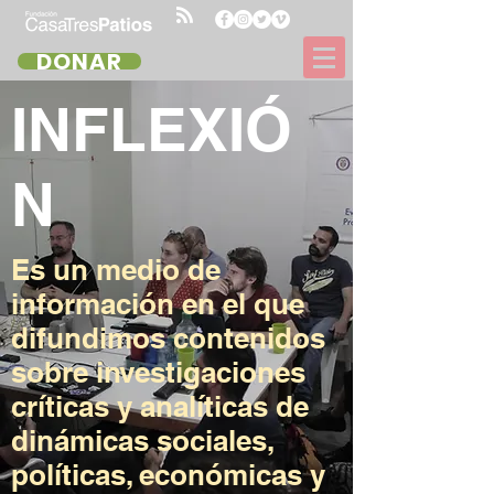
DONAR
INFLEXIÓ
N
Es un medio de
información en el que
difundimos contenidos
sobre investigaciones
críticas y analíticas de
dinámicas sociales,
políticas, económicas y