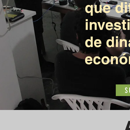
que d
invest
de din
económ
S