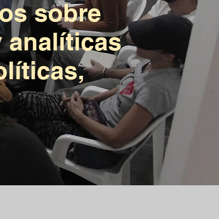
os sobre
 analíticas
líticas,