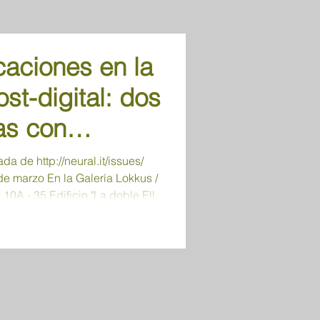
caciones en la
ost-digital: dos
as con
andro
a de http://neural.it/issues/
e marzo En la Galería Lokkus /
ico en Galería
 10A - 35 Edificio "La doble Elle”
s y Platoh