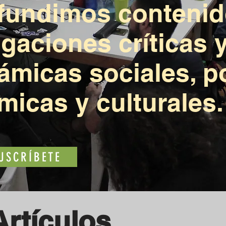
ifundimos contenid
igaciones críticas y
ámicas sociales, po
icas y culturales.
USCRÍBETE
Artículos