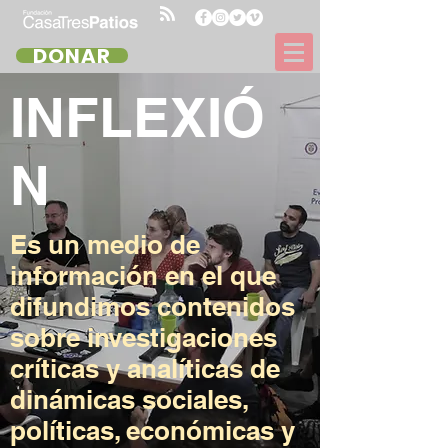
DONAR
INFLEXIÓ
N
Es un medio de
información en el que
difundimos contenidos
sobre investigaciones
críticas y analíticas de
dinámicas sociales,
políticas, económicas y