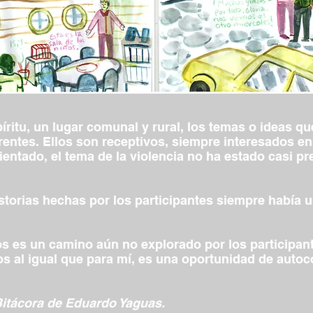
píritu, un lugar comunal y rural, los temas o ideas q
rentes. Ellos son receptivos, siempre interesados e
entado, el tema de la violencia no ha estado casi pr
istorias hechas por los participantes siempre había 
jos es un camino aún no explorado por los participa
los al igual que para mí, es una oportunidad de auto
itácora de Eduardo Yaguas.