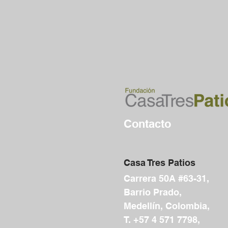
Contacto
Casa Tres Patios
Carrera 50A #63-31,
Barrio Prado,
Medellín, Colombia,
T. +57 4 571 7798,