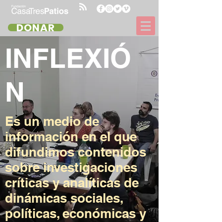
DONAR
INFLEXIÓ
N
Es un medio de
información en el que
difundimos contenidos
sobre investigaciones
críticas y analíticas de
dinámicas sociales,
políticas, económicas y