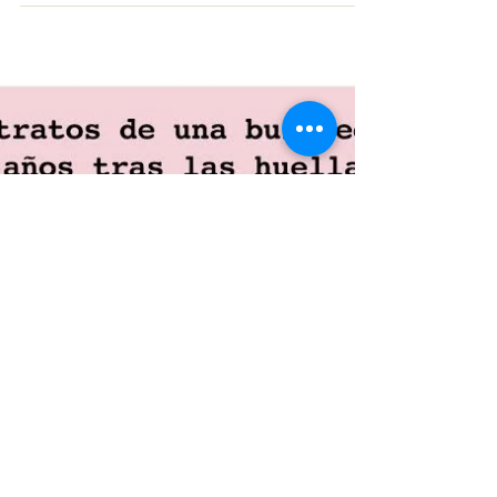
HMENT, Exposición y
performance de
Antonio Puri
Fecha: Jueves 27 de abril de 2017 Hora:
7:00 pm. Lugar: Casa Tres Patios, Cra. 50A
#63-31 Prado Centro En el marco de Nuevas
Relaciones...