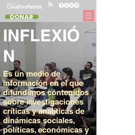
DONAR
INFLEXIÓ
N
Es un medio de
información en el que
difundimos contenidos
sobre investigaciones
críticas y analíticas de
dinámicas sociales,
políticas, económicas y