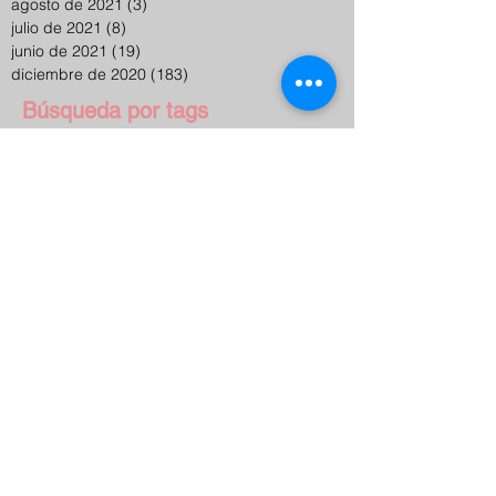
agosto de 2021
(3)
3 entradas
julio de 2021
(8)
8 entradas
junio de 2021
(19)
19 entradas
diciembre de 2020
(183)
183 entradas
Búsqueda por tags
Agua
Alessandro Ludovico
Argentina
Arquitectura
Arte
Arte contemporáneo
Arte sonoro
Arte urbano
Artes electrónicas
Artistas
Artistas internacionales
Artistas locales
Asado
Auto-organización
Banco de la República
Barranquilla
Becas
Bienales
Biodiversidad
Biología Molecular
Bitácoras
Bogotá
Brasil
Cambio climático
Campos de Gutiérrez
Capital
Cerámica
Charlas
Ciencia
Colombia
Colonización
Comercio
Comida
Comunalidad
Congresos
Conocimiento
Contrafilé
Convocatoria
CuBO.X
Cuerpo
Curadores internacionales
Curadores locales
Dibujo
Diseño Gráfico
Diseño Industrial
Documentación
Educación
El Sanatorio
Era post-digital
Escocia
Escucha
Espacio
Espacio público
Estados Unidos
Estudiantes de Arte
Evolución natural