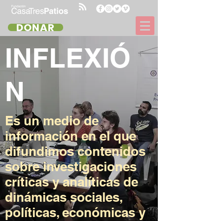
DONAR
INFLEXIÓ
N
Es un medio de
información en el que
difundimos contenidos
sobre investigaciones
críticas y analíticas de
dinámicas sociales,
políticas, económicas y