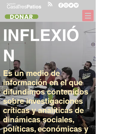
DONAR
INFLEXIÓ
N
Es un medio de
información en el que
difundimos contenidos
sobre investigaciones
críticas y analíticas de
dinámicas sociales,
políticas, económicas y