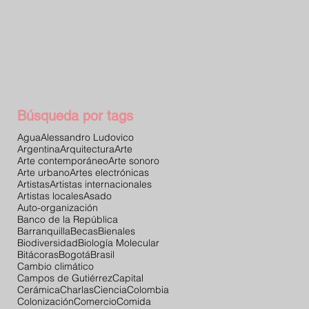
Búsqueda por tags
Agua
Alessandro Ludovico
Argentina
Arquitectura
Arte
Arte contemporáneo
Arte sonoro
Arte urbano
Artes electrónicas
Artistas
Artistas internacionales
Artistas locales
Asado
Auto-organización
Banco de la República
Barranquilla
Becas
Bienales
Biodiversidad
Biología Molecular
Bitácoras
Bogotá
Brasil
Cambio climático
Campos de Gutiérrez
Capital
Cerámica
Charlas
Ciencia
Colombia
Colonización
Comercio
Comida