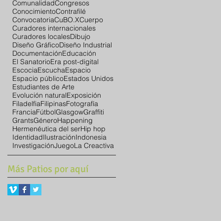
Comunalidad
Congresos
Conocimiento
Contrafilé
Convocatoria
CuBO.X
Cuerpo
Curadores internacionales
Curadores locales
Dibujo
Diseño Gráfico
Diseño Industrial
Documentación
Educación
El Sanatorio
Era post-digital
Escocia
Escucha
Espacio
Espacio público
Estados Unidos
Estudiantes de Arte
Evolución natural
Exposición
Filadelfia
Filipinas
Fotografía
Francia
Fútbol
Glasgow
Graffiti
Grants
Género
Happening
Hermenéutica del ser
Hip hop
Identidad
Ilustración
Indonesia
Investigación
Juego
La Creactiva
Más Patios por aquí