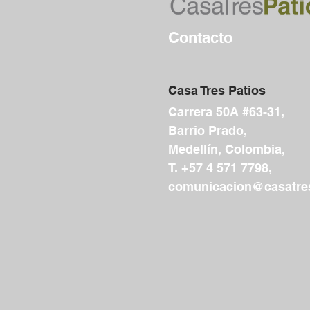
Contacto
Casa Tres Patios
Carrera 50A #63-31,
Barrio Prado,
Medellín, Colombia,
T. +57 4 571 7798,
comunicacion@casatres