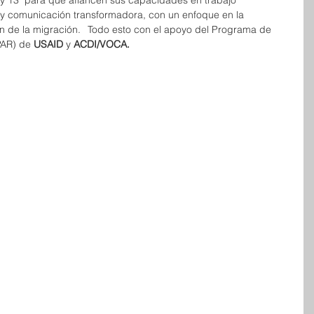
 y 13  para que afiancen sus capacidades en trabajo 
 y comunicación transformadora, con un enfoque en la 
ón de la migración.   Todo esto con el apoyo del Programa de 
PAR) de 
USAID 
y 
ACDI/VOCA.