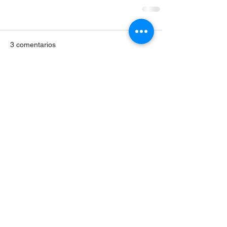
3 comentarios
Escribir un comentario...
Lo más nuevo
Tima North
14 may
Alguien de mi red profesional me sugirió 
echar un vistazo a estos 
https://www.pokerlistings.es/casinos-online-
nuevos
  en un momento en que 
necesitaba desesperadamente un 
"reseteo" mental por las noches. Me 
sorprendió lo estable que es la plataforma 