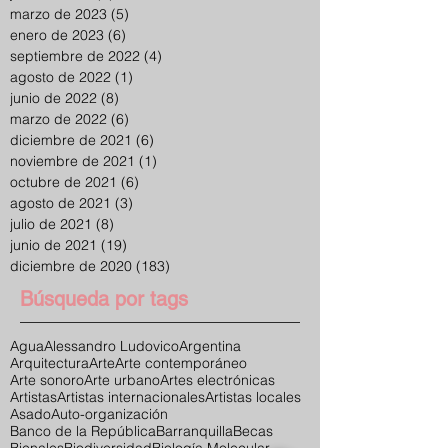
marzo de 2023
(5)
5 entradas
enero de 2023
(6)
6 entradas
septiembre de 2022
(4)
4 entradas
agosto de 2022
(1)
1 entrada
junio de 2022
(8)
8 entradas
marzo de 2022
(6)
6 entradas
diciembre de 2021
(6)
6 entradas
noviembre de 2021
(1)
1 entrada
octubre de 2021
(6)
6 entradas
agosto de 2021
(3)
3 entradas
julio de 2021
(8)
8 entradas
junio de 2021
(19)
19 entradas
diciembre de 2020
(183)
183 entradas
Búsqueda por tags
Agua
Alessandro Ludovico
Argentina
Arquitectura
Arte
Arte contemporáneo
Arte sonoro
Arte urbano
Artes electrónicas
Artistas
Artistas internacionales
Artistas locales
Asado
Auto-organización
Banco de la República
Barranquilla
Becas
Bienales
Biodiversidad
Biología Molecular