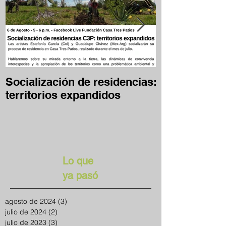
Socialización de residencias:
Desafío Clave
territorios expandidos
en casa
Lo que
ya pasó
agosto de 2024
(3)
3 entradas
julio de 2024
(2)
2 entradas
julio de 2023
(3)
3 entradas