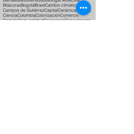
Bitácoras
Bogotá
Brasil
Cambio climático
Campos de Gutiérrez
Capital
Cerámica
Charlas
Ciencia
Colombia
Colonización
Comercio
Comida
Comunalidad
Congresos
Conocimiento
Contrafilé
Convocatoria
CuBO.X
Cuerpo
Curadores internacionales
Curadores locales
Dibujo
Diseño Gráfico
Diseño Industrial
Documentación
Educación
El Sanatorio
Era post-digital
Escocia
Escucha
Espacio
Espacio público
Estados Unidos
Estudiantes de Arte
Evolución natural
Exposición
Filadelfia
Filipinas
Fotografía
Francia
Fútbol
Glasgow
Graffiti
Grants
Género
Happening
Hermenéutica del ser
Hip hop
Identidad
Ilustración
Indonesia
Investigación
Juego
La Creactiva
Más Patios
por aquí