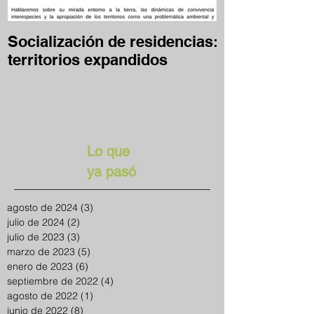
Socialización de residencias:
Desafío Clave
territorios expandidos
en casa
Lo que
ya pasó
agosto de 2024
(3)
3 entradas
julio de 2024
(2)
2 entradas
julio de 2023
(3)
3 entradas
marzo de 2023
(5)
5 entradas
enero de 2023
(6)
6 entradas
septiembre de 2022
(4)
4 entradas
agosto de 2022
(1)
1 entrada
junio de 2022
(8)
8 entradas