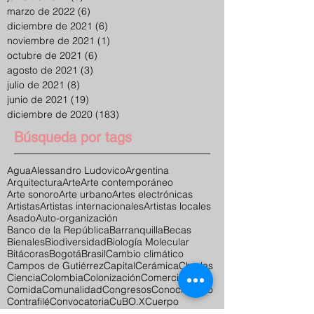
marzo de 2022
(6)
6 entradas
diciembre de 2021
(6)
6 entradas
noviembre de 2021
(1)
1 entrada
octubre de 2021
(6)
6 entradas
agosto de 2021
(3)
3 entradas
julio de 2021
(8)
8 entradas
junio de 2021
(19)
19 entradas
diciembre de 2020
(183)
183 entradas
Búsqueda por tags
Agua
Alessandro Ludovico
Argentina
Arquitectura
Arte
Arte contemporáneo
Arte sonoro
Arte urbano
Artes electrónicas
Artistas
Artistas internacionales
Artistas locales
Asado
Auto-organización
Banco de la República
Barranquilla
Becas
Bienales
Biodiversidad
Biología Molecular
Bitácoras
Bogotá
Brasil
Cambio climático
Campos de Gutiérrez
Capital
Cerámica
Charlas
Ciencia
Colombia
Colonización
Comercio
Comida
Comunalidad
Congresos
Conocimiento
Contrafilé
Convocatoria
CuBO.X
Cuerpo
Curadores internacionales
Curadores locales