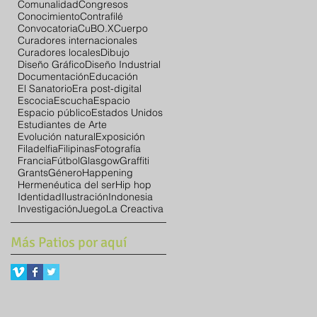
Comunalidad
Congresos
Conocimiento
Contrafilé
Convocatoria
CuBO.X
Cuerpo
Curadores internacionales
Curadores locales
Dibujo
Diseño Gráfico
Diseño Industrial
Documentación
Educación
El Sanatorio
Era post-digital
Escocia
Escucha
Espacio
Espacio público
Estados Unidos
Estudiantes de Arte
Evolución natural
Exposición
Filadelfia
Filipinas
Fotografía
Francia
Fútbol
Glasgow
Graffiti
Grants
Género
Happening
Hermenéutica del ser
Hip hop
Identidad
Ilustración
Indonesia
Investigación
Juego
La Creactiva
Más Patios por aquí