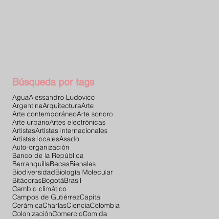
Búsqueda por tags
Agua
Alessandro Ludovico
Argentina
Arquitectura
Arte
Arte contemporáneo
Arte sonoro
Arte urbano
Artes electrónicas
Artistas
Artistas internacionales
Artistas locales
Asado
Auto-organización
Banco de la República
Barranquilla
Becas
Bienales
Biodiversidad
Biología Molecular
Bitácoras
Bogotá
Brasil
Cambio climático
Campos de Gutiérrez
Capital
Cerámica
Charlas
Ciencia
Colombia
Colonización
Comercio
Comida