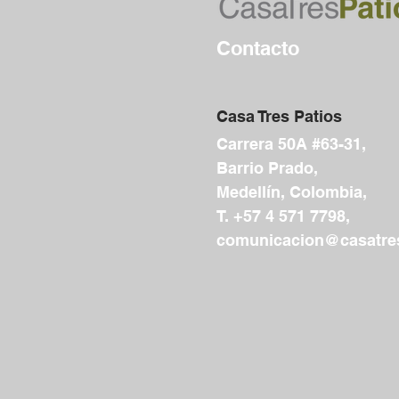
Contacto
Casa Tres Patios
Carrera 50A #63-31,
Barrio Prado,
Medellín, Colombia,
T. +57 4 571 7798,
comunicacion@casatres